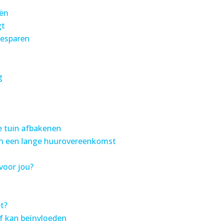
eën
gt
besparen
g
e tuin afbakenen
an een lange huurovereenkomst
voor jou?
t?
ef kan beïnvloeden