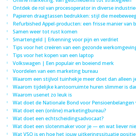
Online marketing: van geschiedenis tot strategieën
Ontdek de rol van procesoperator in diverse industri
Papieren draagtassen bedrukken: stijl die meebewee
Refurbished Appel-producten: een frisse manier van 
Samen weer tot rust komen
Smartengeld | Erkenning voor pijn en verdriet
Tips voor het creëren van een gezonde werkomgevin
Tips voor het kopen van een laptop
Volkswagen | Een populair en boeiend merk
Voordelen van een marketing bureau
Waarom een stijlvol tuinhekje meer doet dan alleen j
Waarom tijdelijke kantoorruimte huren slimmer is d
Waarom usenet zo leuk is
Wat doet de Nationale Bond voor Pensioenbelangen 
Wat doet een (online) marketingbureau?
Wat doet een echtscheidingsadvocaat?
Wat doet een slotenmaker voor je — en wat liever nie
Wat VSO is en hoe het jouw uitkeringssituatie positi