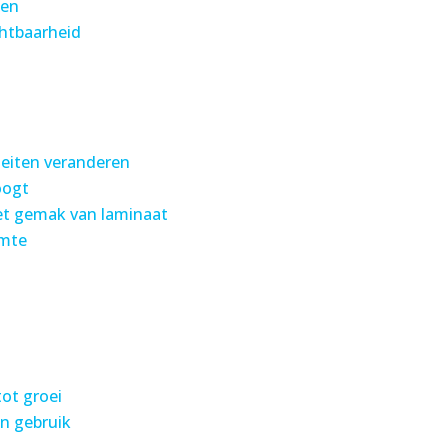
den
chtbaarheid
teiten veranderen
oogt
het gemak van laminaat
imte
tot groei
in gebruik