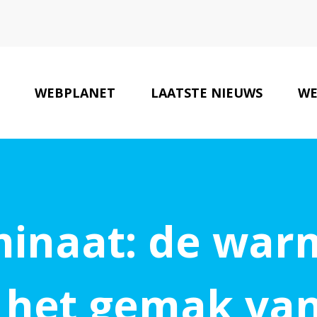
WEBPLANET
LAATSTE NIEUWS
WE
inaat: de warm
 het gemak va