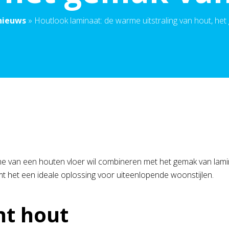
nieuws
»
Houtlook laminaat: de warme uitstraling van hout, he
 van een houten vloer wil combineren met het gemak van laminaat
mt het een ideale oplossing voor uiteenlopende woonstijlen.
ht hout