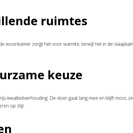
illende ruimtes
In de woonkamer zorgt het voor warmte, terwijl het in de slaapka
uurzame keuze
ijs-kwaliteitverhouding. De vloer gaat lang mee en blijft mooi, z
en op stijl.
en