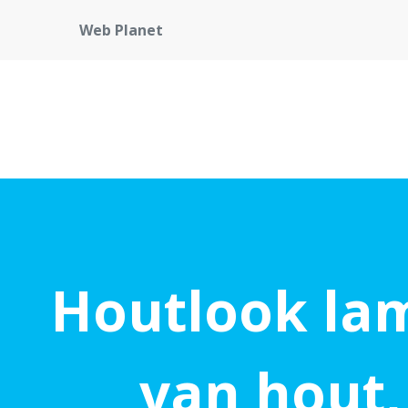
Web Planet
Houtlook lam
van hout,