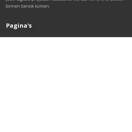
binnen bereik komen.
Pagina's
Webplanet
Onze partners
Interessante links
Sitemap
Contactgegevens
Via info @ webplanet.nl neem je eenvoudig contact met
ons op. We beantwoorden je vragen zo snel mogelijk.