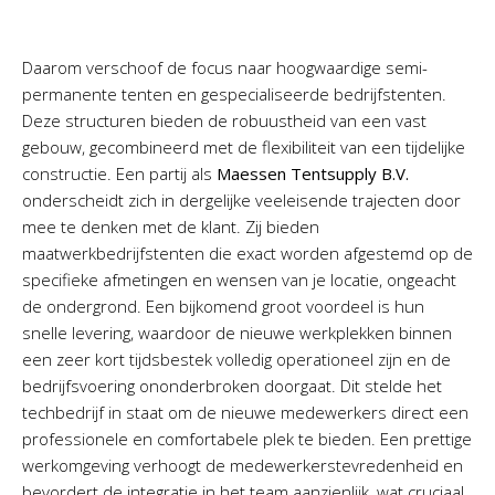
Daarom verschoof de focus naar hoogwaardige semi-
permanente tenten en gespecialiseerde bedrijfstenten.
Deze structuren bieden de robuustheid van een vast
gebouw, gecombineerd met de flexibiliteit van een tijdelijke
constructie. Een partij als
Maessen Tentsupply B.V.
onderscheidt zich in dergelijke veeleisende trajecten door
mee te denken met de klant. Zij bieden
maatwerkbedrijfstenten die exact worden afgestemd op de
specifieke afmetingen en wensen van je locatie, ongeacht
de ondergrond. Een bijkomend groot voordeel is hun
snelle levering, waardoor de nieuwe werkplekken binnen
een zeer kort tijdsbestek volledig operationeel zijn en de
bedrijfsvoering ononderbroken doorgaat. Dit stelde het
techbedrijf in staat om de nieuwe medewerkers direct een
professionele en comfortabele plek te bieden. Een prettige
werkomgeving verhoogt de medewerkerstevredenheid en
bevordert de integratie in het team aanzienlijk, wat cruciaal